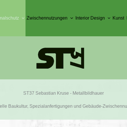
alschutz
Zwischennutzungen
Interior Design
Kunst
ST37 Sebastian Kruse - Metallbildhauer
uelle Baukultur, Spezialanfertigungen und Gebäude-Zwischenn